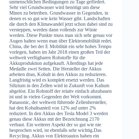
unmenschlichen Bedingungen zu Tage gefördert.
Sehr viel Grundwasser wird benötigt um diese
Minen zu betreiben. Grundwasser in Gegenden, in
denen es so gut wie kein Wasser gibt. Landschaften
die durch den Klimawandel jetzt schon dabei sind zu
versteppen, werden dann vollends zur Wüste
werden. Diese Punkte muss man sich sehr genau vor
Augen halten wenn man über Elektromobilität redet.
China, die bei der E Mobilität ein sehr hohes Tempo
vorlegen, haben im Jahr 2018 einen großen Teil der
weltweit verfügbaren Rohstoffe für die
Akkuproduktion aufgekauft. Allerdings hat jede
Medaille zwei Seiten. Die Hersteller der Akkus
arbeiten dran, Kobalt in den Akkus zu reduzieren.
Langfristig wird es komplett ersetzt werden. Das
Silizium in den Zellen wird in Zukunft von Kalium
abgelöst. Ein Rohstoff der relativ einfach abzubauen
ist und in vielen Gegenden der Welt vorkommt.
Panasonic, der weltweit führende Zellenhersteller,
hat den Kobaltsanteil von 12% auf unter 2%
reduziert. In den Akkus des Tesla Model 3 werden
genau diese Akkus mit der Bezeichnung 2170
verbaut. Ein weiterer Aspekt der so gut wie nie
besprochen wird, ist ebenfalls sehr wichtig.Das
Recycling. Akkus von Elektroautos haben ein