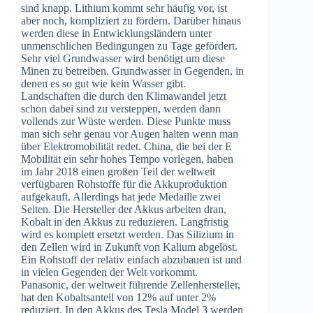
sind knapp. Lithium kommt sehr häufig vor, ist
aber noch, kompliziert zu fördern. Darüber hinaus
werden diese in Entwicklungsländern unter
unmenschlichen Bedingungen zu Tage gefördert.
Sehr viel Grundwasser wird benötigt um diese
Minen zu betreiben. Grundwasser in Gegenden, in
denen es so gut wie kein Wasser gibt.
Landschaften die durch den Klimawandel jetzt
schon dabei sind zu versteppen, werden dann
vollends zur Wüste werden. Diese Punkte muss
man sich sehr genau vor Augen halten wenn man
über Elektromobilität redet. China, die bei der E
Mobilität ein sehr hohes Tempo vorlegen, haben
im Jahr 2018 einen großen Teil der weltweit
verfügbaren Rohstoffe für die Akkuproduktion
aufgekauft. Allerdings hat jede Medaille zwei
Seiten. Die Hersteller der Akkus arbeiten dran,
Kobalt in den Akkus zu reduzieren. Langfristig
wird es komplett ersetzt werden. Das Silizium in
den Zellen wird in Zukunft von Kalium abgelöst.
Ein Rohstoff der relativ einfach abzubauen ist und
in vielen Gegenden der Welt vorkommt.
Panasonic, der weltweit führende Zellenhersteller,
hat den Kobaltsanteil von 12% auf unter 2%
reduziert. In den Akkus des Tesla Model 3 werden