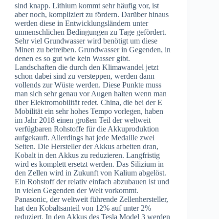
sind knapp. Lithium kommt sehr häufig vor, ist
aber noch, kompliziert zu fördern. Darüber hinaus
werden diese in Entwicklungsländern unter
unmenschlichen Bedingungen zu Tage gefördert.
Sehr viel Grundwasser wird benötigt um diese
Minen zu betreiben. Grundwasser in Gegenden, in
denen es so gut wie kein Wasser gibt.
Landschaften die durch den Klimawandel jetzt
schon dabei sind zu versteppen, werden dann
vollends zur Wüste werden. Diese Punkte muss
man sich sehr genau vor Augen halten wenn man
über Elektromobilität redet. China, die bei der E
Mobilität ein sehr hohes Tempo vorlegen, haben
im Jahr 2018 einen großen Teil der weltweit
verfügbaren Rohstoffe für die Akkuproduktion
aufgekauft. Allerdings hat jede Medaille zwei
Seiten. Die Hersteller der Akkus arbeiten dran,
Kobalt in den Akkus zu reduzieren. Langfristig
wird es komplett ersetzt werden. Das Silizium in
den Zellen wird in Zukunft von Kalium abgelöst.
Ein Rohstoff der relativ einfach abzubauen ist und
in vielen Gegenden der Welt vorkommt.
Panasonic, der weltweit führende Zellenhersteller,
hat den Kobaltsanteil von 12% auf unter 2%
reduziert. In den Akkus des Tesla Model 3 werden